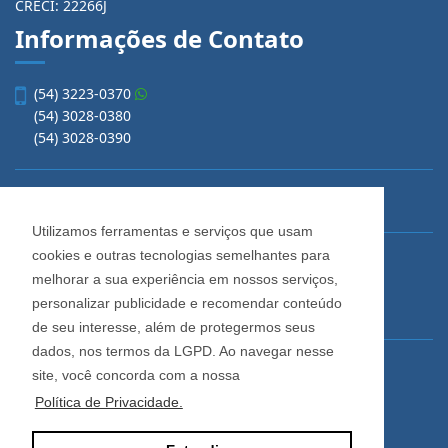
CRECI: 22266J
Informações de Contato
(54) 3223-0370
(54) 3028-0380
(54) 3028-0390
vendas@imobiliariacadore.com.br
Utilizamos ferramentas e serviços que usam
cookies e outras tecnologias semelhantes para
Imobiliária Cadore
melhorar a sua experiência em nossos serviços,
Rua Os Dezoito do Forte, 1622, Centro
personalizar publicidade e recomendar conteúdo
Caxias do Sul - Rio Grande do Sul
de seu interesse, além de protegermos seus
dados, nos termos da LGPD. Ao navegar nesse
Horário de Atendimento
site, você concorda com a nossa
De segunda a sexta-feira
Política de Privacidade.
Das 08:30 às 12:00 e das 13:30 às 18:00