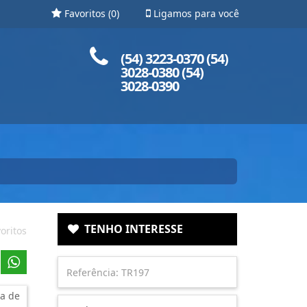
Favoritos (
0
)
Ligamos para você
Ligue para nós!
(54) 3223-0370 (54)
3028-0380 (54)
3028-0390
TENHO INTERESSE
oritos
a de