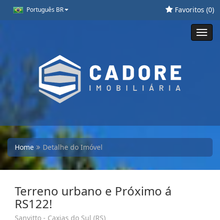
Favoritos (
0
)
Português BR
Toggl
navig
Home
Detalhe do Imóvel
Terreno urbano e Próximo á
RS122!
Sanvitto - Caxias do Sul (RS)