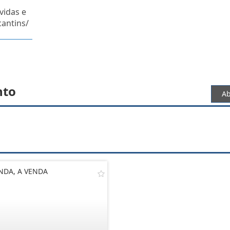
vidas e
cantins/
nto
Ab
NDA, A VENDA