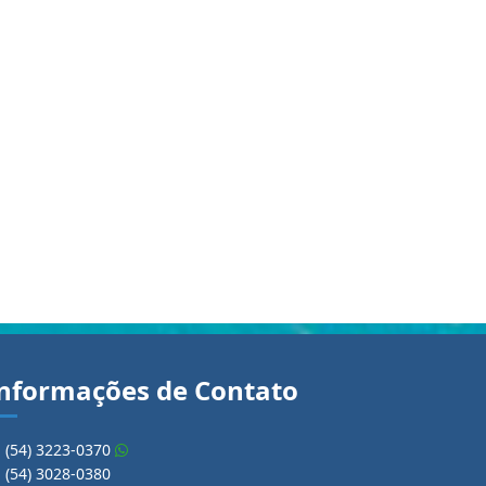
nformações de Contato
(54) 3223-0370
(54) 3028-0380