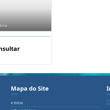
átima
nsultar
Mapa do Site
I
Início