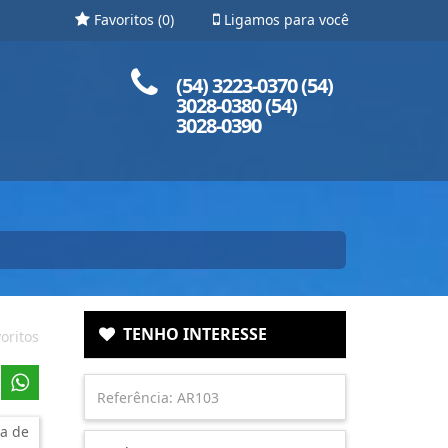
Favoritos (
0
)
Ligamos para você
Ligue para nós!
(54) 3223-0370 (54)
3028-0380 (54)
3028-0390
TENHO INTERESSE
oritos
a de