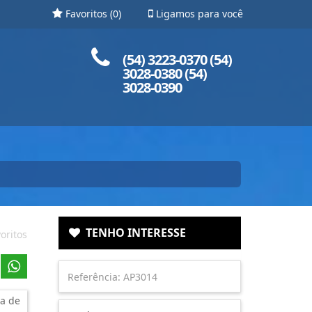
Favoritos (
0
)
Ligamos para você
Ligue para nós!
(54) 3223-0370 (54)
3028-0380 (54)
3028-0390
TENHO INTERESSE
oritos
a de