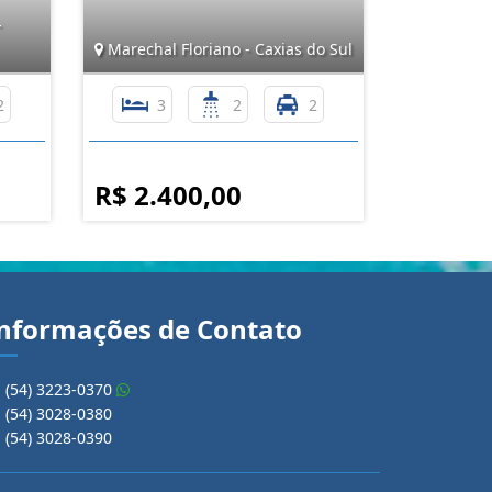
-
Marechal Floriano - Caxias do Sul
2
3
2
2
R$ 2.400,00
nformações de Contato
(54) 3223-0370
(54) 3028-0380
(54) 3028-0390