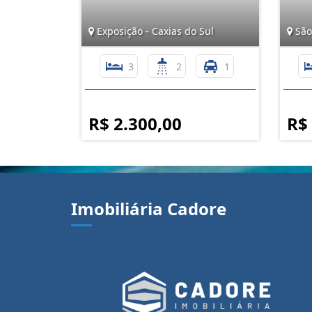
Exposição - Caxias do Sul
São 
3
2
1
R$ 2.300,00
R$
Imobiliária Cadore