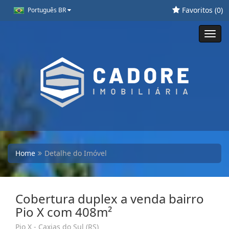
Favoritos (
0
)
Português BR
Toggl
navig
Home
Detalhe do Imóvel
Cobertura duplex a venda bairro
Pio X com 408m²
Pio X - Caxias do Sul (RS)