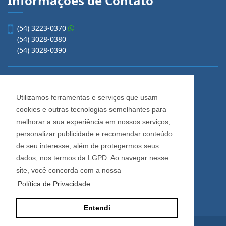
Informações de Contato
(54) 3223-0370
(54) 3028-0380
(54) 3028-0390
vendas@imobiliariacadore.com.br
Utilizamos ferramentas e serviços que usam
cookies e outras tecnologias semelhantes para
Imobiliária Cadore
melhorar a sua experiência em nossos serviços,
Rua Os Dezoito do Forte, 1622, Centro
personalizar publicidade e recomendar conteúdo
Caxias do Sul - Rio Grande do Sul
de seu interesse, além de protegermos seus
dados, nos termos da LGPD. Ao navegar nesse
Horário de Atendimento
site, você concorda com a nossa
De segunda a sexta-feira
Política de Privacidade.
Das 08:30 às 12:00 e das 13:30 às 18:00
Entendi