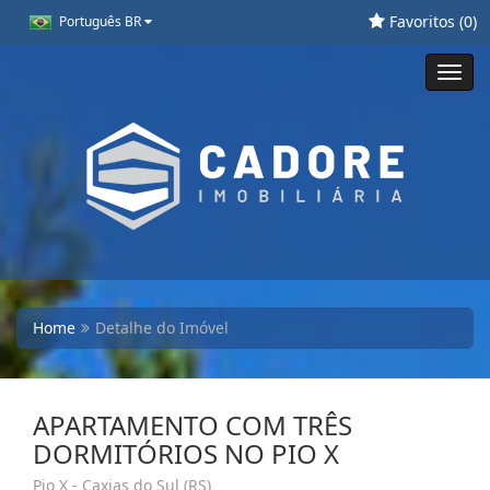
Favoritos (
0
)
Português BR
Toggl
navig
Home
Detalhe do Imóvel
APARTAMENTO COM TRÊS
DORMITÓRIOS NO PIO X
Pio X - Caxias do Sul (RS)