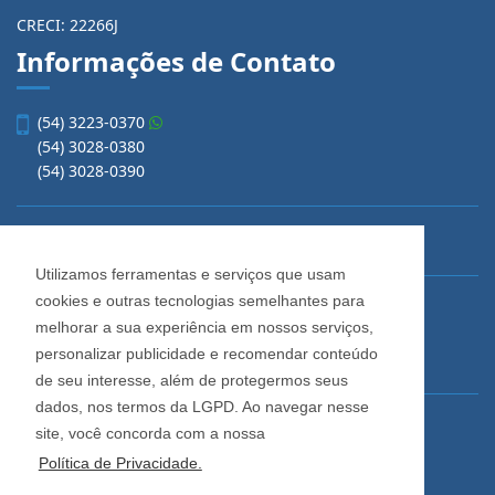
CRECI: 22266J
Informações de Contato
(54) 3223-0370
(54) 3028-0380
(54) 3028-0390
vendas@imobiliariacadore.com.br
Utilizamos ferramentas e serviços que usam
cookies e outras tecnologias semelhantes para
Imobiliária Cadore
melhorar a sua experiência em nossos serviços,
Rua Os Dezoito do Forte, 1622, Centro
personalizar publicidade e recomendar conteúdo
Caxias do Sul - Rio Grande do Sul
de seu interesse, além de protegermos seus
dados, nos termos da LGPD. Ao navegar nesse
Horário de Atendimento
site, você concorda com a nossa
De segunda a sexta-feira
Política de Privacidade.
Das 08:30 às 12:00 e das 13:30 às 18:00