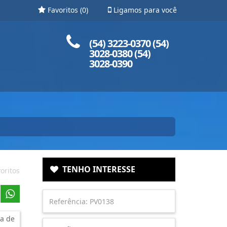
Favoritos (
0
)
Ligamos para você
Ligue para nós!
(54) 3223-0370 (54)
3028-0380 (54)
3028-0390
TENHO INTERESSE
oritos
a de