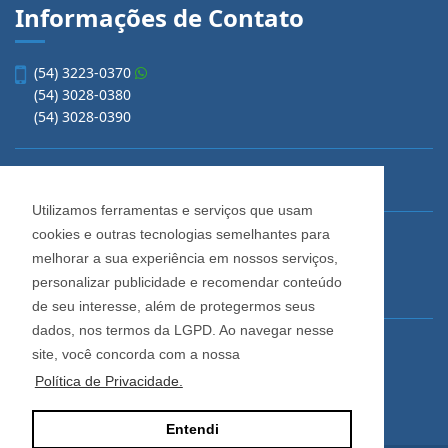
Informações de Contato
(54) 3223-0370
(54) 3028-0380
(54) 3028-0390
vendas@imobiliariacadore.com.br
Utilizamos ferramentas e serviços que usam
cookies e outras tecnologias semelhantes para
Imobiliária Cadore
melhorar a sua experiência em nossos serviços,
Rua Os Dezoito do Forte, 1622, Centro
personalizar publicidade e recomendar conteúdo
Caxias do Sul - Rio Grande do Sul
de seu interesse, além de protegermos seus
dados, nos termos da LGPD. Ao navegar nesse
Horário de Atendimento
site, você concorda com a nossa
De segunda a sexta-feira
Política de Privacidade.
Das 08:30 às 12:00 e das 13:30 às 18:00
Entendi