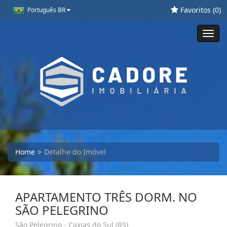
Favoritos (
0
)
Português BR
Toggl
navig
Home
Detalhe do Imóvel
APARTAMENTO TRÊS DORM. NO
SÃO PELEGRINO
São Pelegrino - Caxias do Sul (RS)