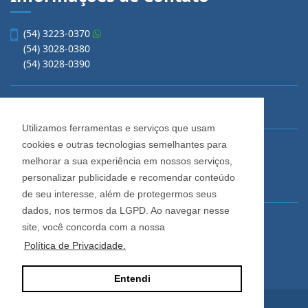
(54) 3223-0370
(54) 3028-0380
(54) 3028-0390
vendas@imobiliariacadore.com.br
Utilizamos ferramentas e serviços que usam
cookies e outras tecnologias semelhantes para
Imobiliária Cadore
melhorar a sua experiência em nossos serviços,
Rua Os Dezoito do Forte, 1622, Centro
personalizar publicidade e recomendar conteúdo
Caxias do Sul - Rio Grande do Sul
de seu interesse, além de protegermos seus
dados, nos termos da LGPD. Ao navegar nesse
Horário de Atendimento
site, você concorda com a nossa
De segunda a sexta-feira
Política de Privacidade.
Das 08:30 às 12:00 e das 13:30 às 18:00
Entendi