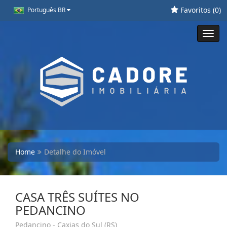
Favoritos (
0
)
Português BR
Toggl
navig
Home
Detalhe do Imóvel
CASA TRÊS SUÍTES NO
PEDANCINO
Pedancino - Caxias do Sul (RS)