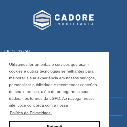
CRECI: 22266J
Informações de Contato
Utilizamos ferramentas e serviços que usam
cookies e outras tecnologias semelhantes para
(54) 3223-0370
melhorar a sua experiência em nossos serviços,
(54) 3028-0380
personalizar publicidade e recomendar conteúdo
(54) 3028-0390
de seu interesse, além de protegermos seus
dados, nos termos da LGPD. Ao navegar nesse
site, você concorda com a nossa
vendas@imobiliariacadore.com.br
Política de Privacidade.
Imobiliária Cadore
Entendi