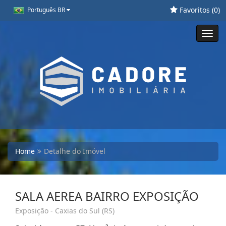
Favoritos (
0
)
Português BR
Toggl
navig
Home
Detalhe do Imóvel
SALA AEREA BAIRRO EXPOSIÇÃO
Exposição - Caxias do Sul (RS)