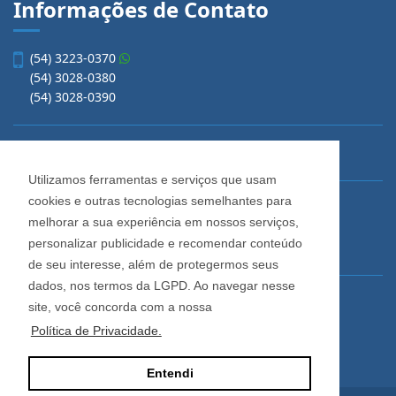
Informações de Contato
(54) 3223-0370
(54) 3028-0380
(54) 3028-0390
vendas@imobiliariacadore.com.br
Utilizamos ferramentas e serviços que usam
cookies e outras tecnologias semelhantes para
Imobiliária Cadore
melhorar a sua experiência em nossos serviços,
Rua Os Dezoito do Forte, 1622, Centro
personalizar publicidade e recomendar conteúdo
Caxias do Sul - Rio Grande do Sul
de seu interesse, além de protegermos seus
dados, nos termos da LGPD. Ao navegar nesse
Horário de Atendimento
site, você concorda com a nossa
De segunda a sexta-feira
Política de Privacidade.
Das 08:30 às 12:00 e das 13:30 às 18:00
Entendi