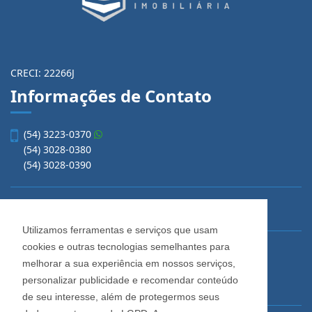
CRECI: 22266J
Informações de Contato
(54) 3223-0370
(54) 3028-0380
(54) 3028-0390
vendas@imobiliariacadore.com.br
Utilizamos ferramentas e serviços que usam
cookies e outras tecnologias semelhantes para
Imobiliária Cadore
melhorar a sua experiência em nossos serviços,
Rua Os Dezoito do Forte, 1622, Centro
personalizar publicidade e recomendar conteúdo
Caxias do Sul - Rio Grande do Sul
de seu interesse, além de protegermos seus