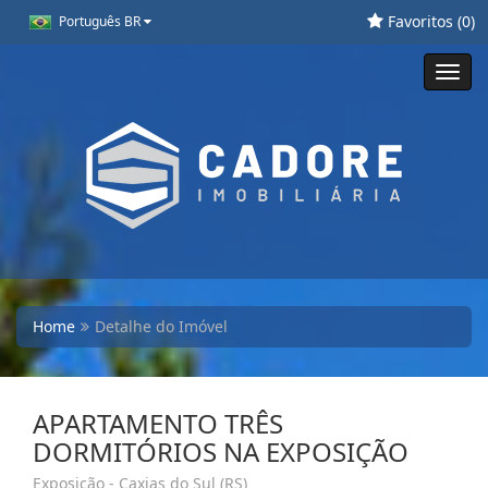
Favoritos (
0
)
Português BR
Toggl
navig
Home
Detalhe do Imóvel
APARTAMENTO TRÊS
DORMITÓRIOS NA EXPOSIÇÃO
Exposição - Caxias do Sul (RS)