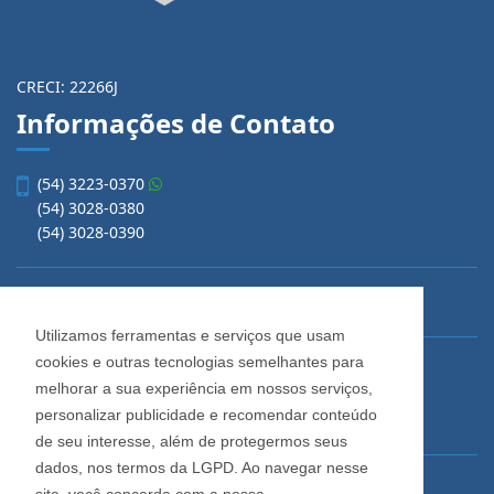
CRECI: 22266J
Informações de Contato
(54) 3223-0370
(54) 3028-0380
(54) 3028-0390
vendas@imobiliariacadore.com.br
Utilizamos ferramentas e serviços que usam
cookies e outras tecnologias semelhantes para
Imobiliária Cadore
melhorar a sua experiência em nossos serviços,
Rua Os Dezoito do Forte, 1622, Centro
personalizar publicidade e recomendar conteúdo
Caxias do Sul - Rio Grande do Sul
de seu interesse, além de protegermos seus
dados, nos termos da LGPD. Ao navegar nesse
Horário de Atendimento
site, você concorda com a nossa