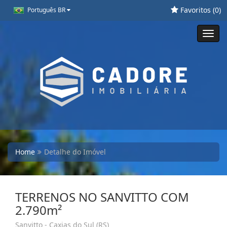
Favoritos (
0
)
Português BR
Toggl
navig
Home
Detalhe do Imóvel
TERRENOS NO SANVITTO COM
2.790m²
Sanvitto - Caxias do Sul (RS)