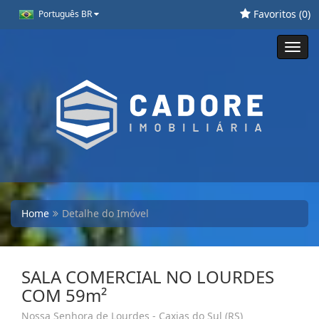
Favoritos (
0
)
Português BR
Toggl
navig
Home
Detalhe do Imóvel
SALA COMERCIAL NO LOURDES
COM 59m²
Nossa Senhora de Lourdes - Caxias do Sul (RS)