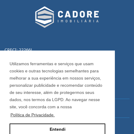
CRECI: 22266J
Informações de Contato
Utilizamos ferramentas e serviços que usam
cookies e outras tecnologias semelhantes para
(54) 3223-0370
melhorar a sua experiência em nossos serviços,
(54) 3028-0380
personalizar publicidade e recomendar conteúdo
(54) 3028-0390
de seu interesse, além de protegermos seus
dados, nos termos da LGPD. Ao navegar nesse
site, você concorda com a nossa
vendas@imobiliariacadore.com.br
Política de Privacidade.
Imobiliária Cadore
Entendi
Rua Os Dezoito do Forte, 1622, Centro