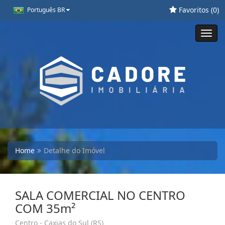
Favoritos (
0
)
Português BR
Toggl
navig
Home
Detalhe do Imóvel
SALA COMERCIAL NO CENTRO
COM 35m²
Centro - Caxias do Sul (RS)