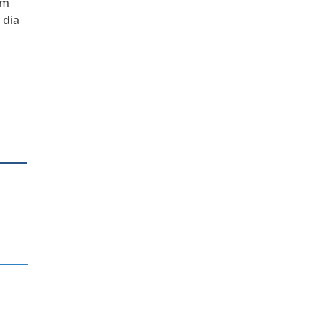
em
 dia