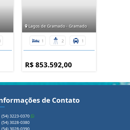
Lagos de Gramado - Gramado
1
1
2
1
R$ 853.592,00
nformações de Contato
(54) 3223-0370
(54) 3028-0380
(54) 3028-0390