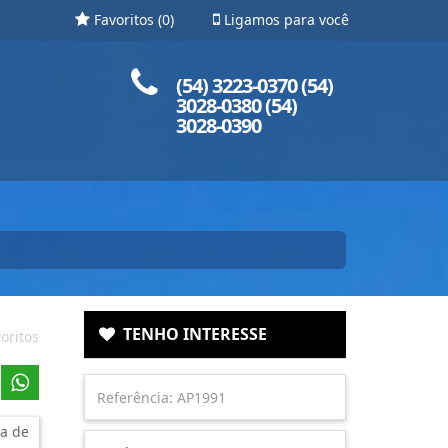
Favoritos (
0
)
Ligamos para você
Ligue para nós!
(54) 3223-0370 (54)
3028-0380 (54)
3028-0390
TENHO INTERESSE
oritos
a de