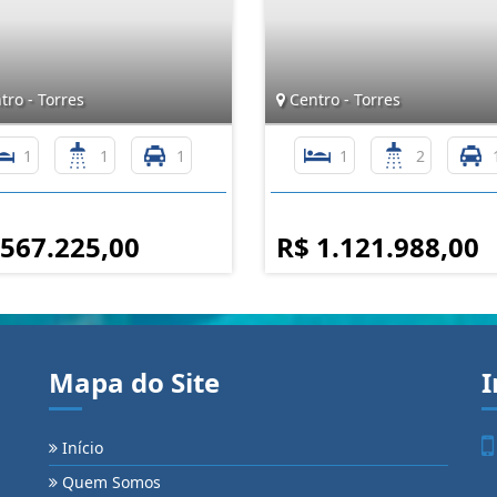
ro - Torres
Centro - Torres
1
1
1
1
2
 567.225,00
R$ 1.121.988,00
Mapa do Site
I
Início
Quem Somos