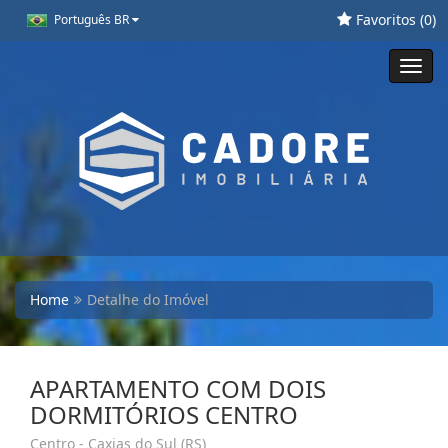
Favoritos (
0
)
Português BR
Toggl
navig
Home
Detalhe do Imóvel
APARTAMENTO COM DOIS
DORMITÓRIOS CENTRO
Centro - Caxias do Sul (RS)