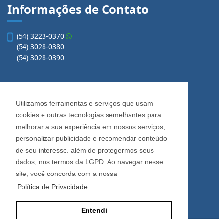
Informações de Contato
(54) 3223-0370
(54) 3028-0380
(54) 3028-0390
vendas@imobiliariacadore.com.br
Utilizamos ferramentas e serviços que usam
cookies e outras tecnologias semelhantes para
Imobiliária Cadore
melhorar a sua experiência em nossos serviços,
Rua Os Dezoito do Forte, 1622, Centro
personalizar publicidade e recomendar conteúdo
Caxias do Sul - Rio Grande do Sul
de seu interesse, além de protegermos seus
dados, nos termos da LGPD. Ao navegar nesse
Horário de Atendimento
site, você concorda com a nossa
De segunda a sexta-feira
Política de Privacidade.
Das 08:30 às 12:00 e das 13:30 às 18:00
Entendi