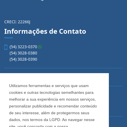
CRECI: 22266J
Informações de Contato
(54) 3223-0370
(54) 3028-0380
(54) 3028-0390
Utilizamos ferramentas e serviços que usam
cookies e outras tecnologias semelhantes para
vendas@imobiliariacadore.com.br
melhorar a sua experiência em nossos serviços,
personalizar publicidade e recomendar conteúdo
de seu interesse, além de protegermos seus
Imobiliária Cadore
dados, nos termos da LGPD. Ao navegar nesse
Rua Os Dezoito do Forte, 1622, Centro
site, você concorda com a nossa