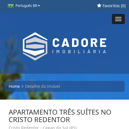
Favoritos (
0
)
Português BR
Toggl
navig
Home
Detalhe do Imóvel
APARTAMENTO TRÊS SUÍTES NO
CRISTO REDENTOR
Cristo Redentor - Caxias do Sul (RS)