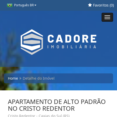
Favoritos (
0
)
Português BR
Toggl
navig
Home
Detalhe do Imóvel
APARTAMENTO DE ALTO PADRÃO
NO CRISTO REDENTOR
Cristo Redentor - Caxias do Sul (RS)