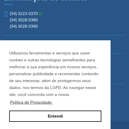
(54) 3223-0370
(54) 3028-0380
(54) 3028-0390
vendas@imobiliariacadore.com.br
Utilizamos ferramentas e serviços que usam
cookies e outras tecnologias semelhantes para
Imobiliária Cadore
melhorar a sua experiência em nossos serviços,
Rua Os Dezoito do Forte, 1622, Centro
personalizar publicidade e recomendar conteúdo
Caxias do Sul - Rio Grande do Sul
de seu interesse, além de protegermos seus
dados, nos termos da LGPD. Ao navegar nesse
Horário de Atendimento
site, você concorda com a nossa
De segunda a sexta-feira
Política de Privacidade.
Das 08:30 às 12:00 e das 13:30 às 18:00
Entendi