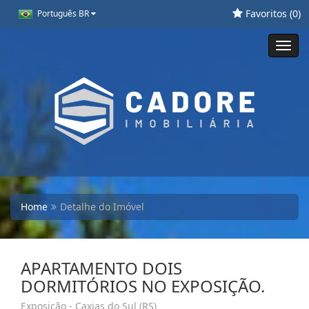
Favoritos (
0
)
Português BR
Toggl
navig
Home
Detalhe do Imóvel
APARTAMENTO DOIS
DORMITÓRIOS NO EXPOSIÇÃO.
Exposição - Caxias do Sul (RS)