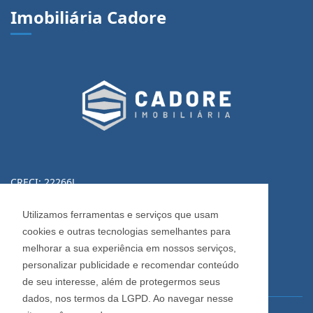
Imobiliária Cadore
CRECI: 22266J
Informações de Contato
Utilizamos ferramentas e serviços que usam
cookies e outras tecnologias semelhantes para
(54) 3223-0370
melhorar a sua experiência em nossos serviços,
(54) 3028-0380
personalizar publicidade e recomendar conteúdo
(54) 3028-0390
de seu interesse, além de protegermos seus
dados, nos termos da LGPD. Ao navegar nesse