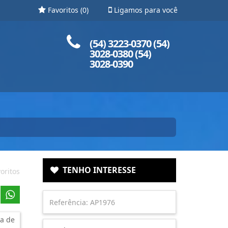
Favoritos (
0
)
Ligamos para você
Ligue para nós!
(54) 3223-0370 (54)
3028-0380 (54)
3028-0390
TENHO INTERESSE
oritos
a de