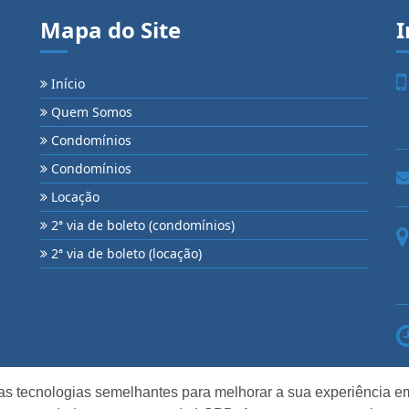
Mapa do Site
I
Início
Quem Somos
Condomínios
Condomínios
Locação
2ª via de boleto (condomínios)
2ª via de boleto (locação)
as tecnologias semelhantes para melhorar a sua experiência em