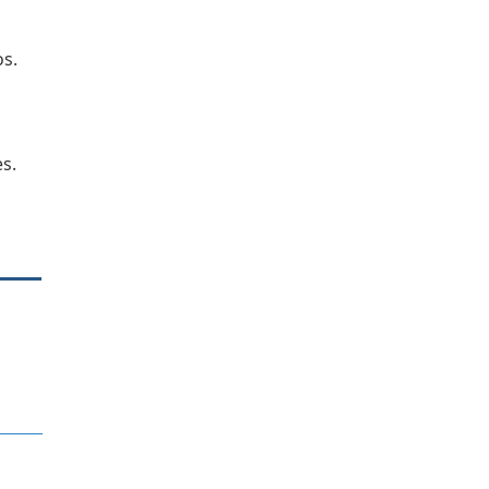
os.
s.