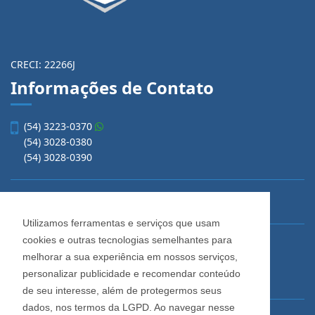
CRECI: 22266J
Informações de Contato
(54) 3223-0370
(54) 3028-0380
(54) 3028-0390
vendas@imobiliariacadore.com.br
Utilizamos ferramentas e serviços que usam
cookies e outras tecnologias semelhantes para
Imobiliária Cadore
melhorar a sua experiência em nossos serviços,
Rua Os Dezoito do Forte, 1622, Centro
personalizar publicidade e recomendar conteúdo
Caxias do Sul - Rio Grande do Sul
de seu interesse, além de protegermos seus
dados, nos termos da LGPD. Ao navegar nesse