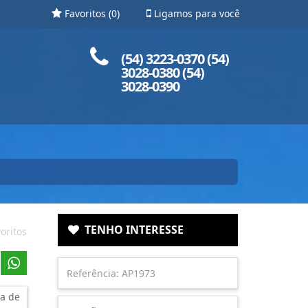
Favoritos (
0
)
Ligamos para você
Ligue para nós!
(54) 3223-0370 (54)
3028-0380 (54)
3028-0390
TENHO INTERESSE
oritos
a de