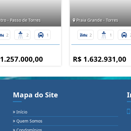
ro - Passo de Torres
Praia Grande - Torres
2
2
1
2
1
 1.257.000,00
R$ 1.632.931,00
Mapa do Site
I
Início
Quem Somos
Condomínios