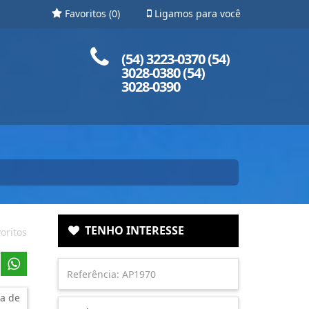
Favoritos (
0
)
Ligamos para você
Ligue para nós!
(54) 3223-0370 (54)
3028-0380 (54)
3028-0390
TENHO INTERESSE
oritos
a de