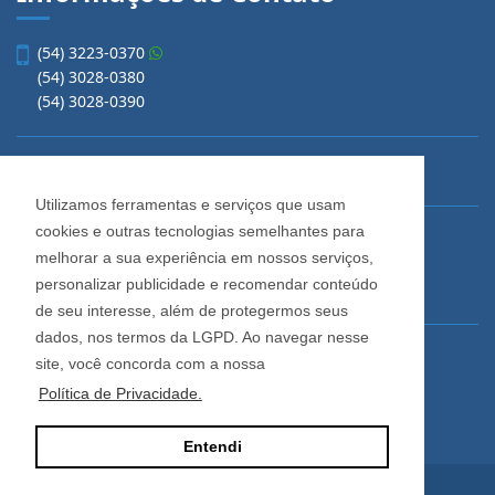
(54) 3223-0370
(54) 3028-0380
(54) 3028-0390
vendas@imobiliariacadore.com.br
Utilizamos ferramentas e serviços que usam
cookies e outras tecnologias semelhantes para
Imobiliária Cadore
melhorar a sua experiência em nossos serviços,
Rua Os Dezoito do Forte, 1622, Centro
personalizar publicidade e recomendar conteúdo
Caxias do Sul - Rio Grande do Sul
de seu interesse, além de protegermos seus
dados, nos termos da LGPD. Ao navegar nesse
Horário de Atendimento
site, você concorda com a nossa
De segunda a sexta-feira
Política de Privacidade.
Das 08:30 às 12:00 e das 13:30 às 18:00
Entendi