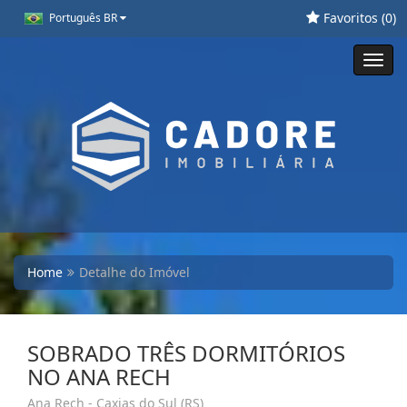
Favoritos (
0
)
Português BR
Toggl
navig
Home
Detalhe do Imóvel
SOBRADO TRÊS DORMITÓRIOS
NO ANA RECH
Ana Rech - Caxias do Sul (RS)