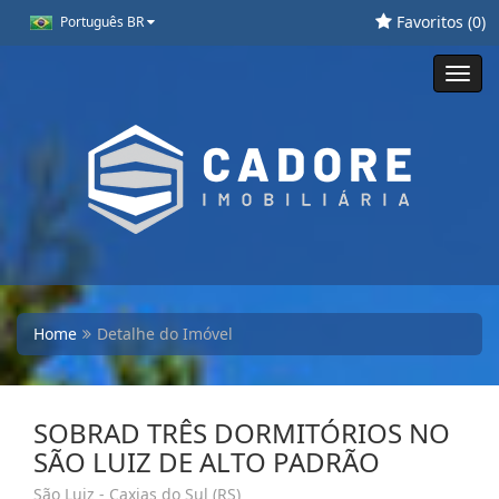
Favoritos (
0
)
Português BR
Toggl
navig
Home
Detalhe do Imóvel
SOBRAD TRÊS DORMITÓRIOS NO
SÃO LUIZ DE ALTO PADRÃO
São Luiz - Caxias do Sul (RS)