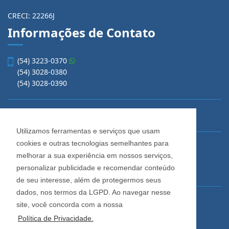
CRECI: 22266J
Informações de Contato
(54) 3223-0370
(54) 3028-0380
(54) 3028-0390
Utilizamos ferramentas e serviços que usam
cookies e outras tecnologias semelhantes para
vendas@imobiliariacadore.com.br
melhorar a sua experiência em nossos serviços,
personalizar publicidade e recomendar conteúdo
de seu interesse, além de protegermos seus
Imobiliária Cadore
dados, nos termos da LGPD. Ao navegar nesse
Rua Os Dezoito do Forte, 1622, Centro
site, você concorda com a nossa
Caxias do Sul - Rio Grande do Sul
Política de Privacidade.