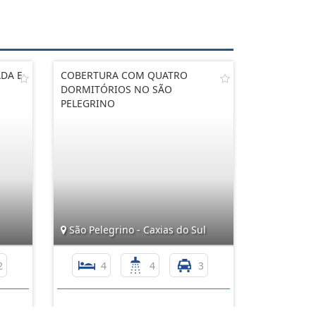
DA E
COBERTURA COM QUATRO
DORMITÓRIOS NO SÃO
PELEGRINO
São Pelegrino - Caxias do Sul
2
4
4
3