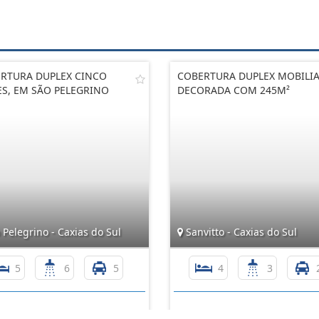
RTURA DUPLEX CINCO
COBERTURA DUPLEX MOBILIA
ES, EM SÃO PELEGRINO
DECORADA COM 245M²
Pelegrino - Caxias do Sul
Sanvitto - Caxias do Sul
5
6
5
4
3