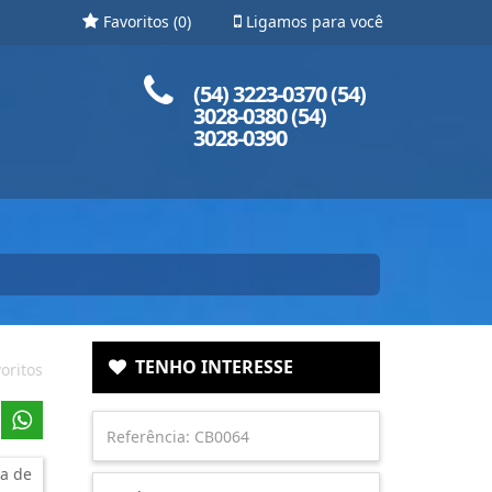
Favoritos (
0
)
Ligamos para você
Ligue para nós!
(54) 3223-0370 (54)
3028-0380 (54)
3028-0390
TENHO INTERESSE
oritos
a de