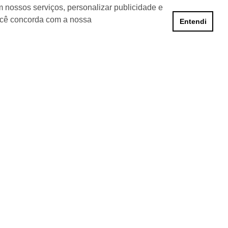
R$ 1.300.000,00
 nossos serviços, personalizar publicidade e
ocê concorda com a nossa
Entendi
nformações de Contato
(54) 3223-0370
(54) 3028-0380
(54) 3028-0390
vendas@imobiliariacadore.com.br
Imobiliária Cadore
Rua Os Dezoito do Forte, 1622, Centro
Caxias do Sul - Rio Grande do Sul