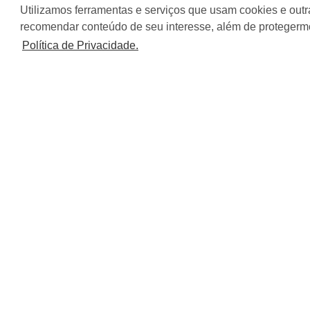
R$ 1.400.000,00
R$
Utilizamos ferramentas e serviços que usam cookies e outr
recomendar conteúdo de seu interesse, além de protegerm
Política de Privacidade.
Imobiliária Cadore
CRECI: 22266J
Quem Somos
A Imobiliária Cadore deu início em suas atividades
no ano de 2000 e, desde então vem se destacando
pelo seu profissionalismo, marcado pelo bom