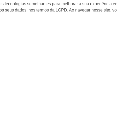
 4.000.000,00
R$ 1.449.000,00
as tecnologias semelhantes para melhorar a sua experiência em
os seus dados, nos termos da LGPD. Ao navegar nesse site, v
Mapa do Site
I
Início
Quem Somos
Condomínios
Condomínios
Locação
2ª via de boleto (condomínios)
2ª via de boleto (locação)