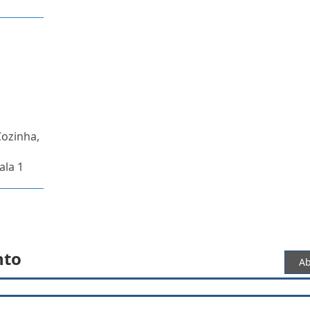
Cozinha,
o
ala 1
nto
Ab