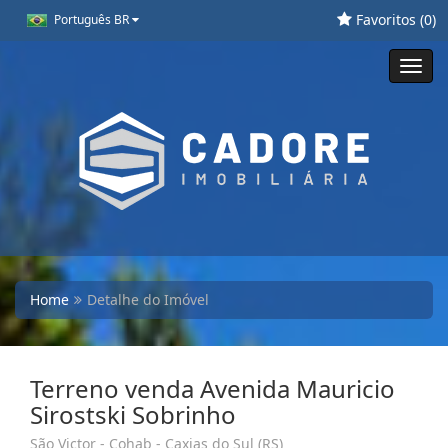
Favoritos (
0
)
Português BR
Toggl
navig
Home
Detalhe do Imóvel
Terreno venda Avenida Mauricio
Sirostski Sobrinho
São Victor - Cohab - Caxias do Sul (RS)