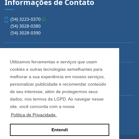
Informações de Contato
(54) 3223-0370
(54) 3028-0380
(54) 3028-0390
vendas@imobiliariacadore.com.br
Utilizamos ferramentas e serviços que usam
cookies e outras tecnologias semelhantes para
Imobiliária Cadore
melhorar a sua experiência em nossos serviços,
Rua Os Dezoito do Forte, 1622, Centro
personalizar publicidade e recomendar conteúdo
Caxias do Sul - Rio Grande do Sul
de seu interesse, além de protegermos seus
dados, nos termos da LGPD. Ao navegar nesse
Horário de Atendimento
site, você concorda com a nossa
De segunda a sexta-feira
Política de Privacidade.
Das 08:30 às 12:00 e das 13:30 às 18:00
Entendi