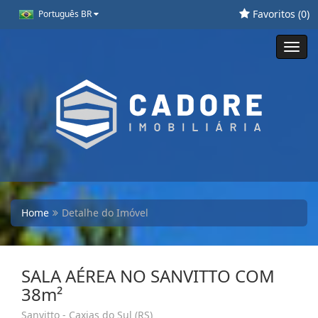
Favoritos (
0
)
Português BR
Toggl
navig
Home
Detalhe do Imóvel
SALA AÉREA NO SANVITTO COM
38m²
Sanvitto - Caxias do Sul (RS)