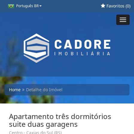
Favoritos (
0
)
Português BR
Toggl
navig
Home
Detalhe do Imóvel
Apartamento três dormitórios
suite duas garagens
Centro - Caxias do Sul (RS)