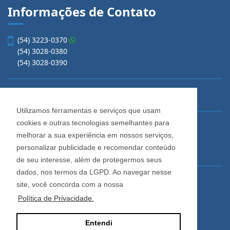
Informações de Contato
(54) 3223-0370
(54) 3028-0380
(54) 3028-0390
vendas@imobiliariacadore.com.br
Utilizamos ferramentas e serviços que usam
cookies e outras tecnologias semelhantes para
Imobiliária Cadore
melhorar a sua experiência em nossos serviços,
Rua Os Dezoito do Forte, 1622, Centro
personalizar publicidade e recomendar conteúdo
Caxias do Sul - Rio Grande do Sul
de seu interesse, além de protegermos seus
dados, nos termos da LGPD. Ao navegar nesse
Horário de Atendimento
site, você concorda com a nossa
De segunda a sexta-feira
Política de Privacidade.
Das 08:30 às 12:00 e das 13:30 às 18:00
Entendi