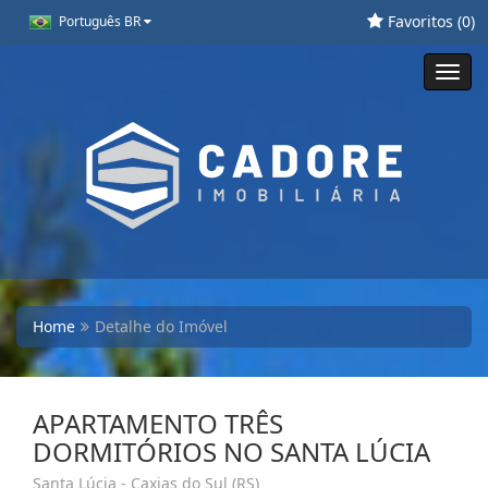
Favoritos (
0
)
Português BR
Toggl
navig
Home
Detalhe do Imóvel
APARTAMENTO TRÊS
DORMITÓRIOS NO SANTA LÚCIA
Santa Lúcia - Caxias do Sul (RS)