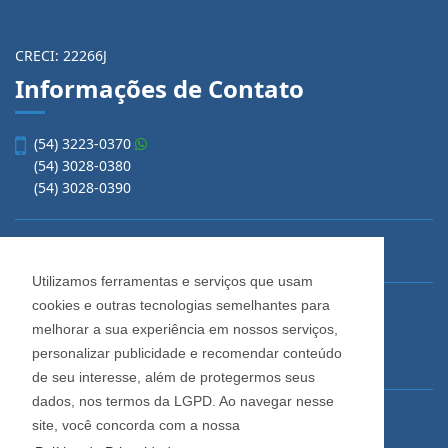
CRECI: 22266J
Informações de Contato
(54) 3223-0370
(54) 3028-0380
(54) 3028-0390
vendas@imobiliariacadore.com.br
Utilizamos ferramentas e serviços que usam
cookies e outras tecnologias semelhantes para
Imobiliária Cadore
melhorar a sua experiência em nossos serviços,
Rua Os Dezoito do Forte, 1622, Centro
personalizar publicidade e recomendar conteúdo
Caxias do Sul - Rio Grande do Sul
de seu interesse, além de protegermos seus
dados, nos termos da LGPD. Ao navegar nesse
Horário de Atendimento
site, você concorda com a nossa
De segunda a sexta-feira