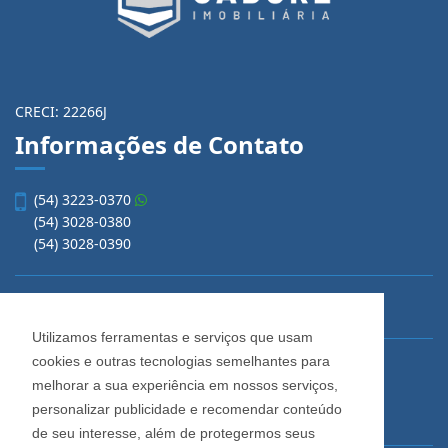
CRECI: 22266J
Informações de Contato
(54) 3223-0370
(54) 3028-0380
(54) 3028-0390
vendas@imobiliariacadore.com.br
Utilizamos ferramentas e serviços que usam
cookies e outras tecnologias semelhantes para
Imobiliária Cadore
melhorar a sua experiência em nossos serviços,
Rua Os Dezoito do Forte, 1622, Centro
personalizar publicidade e recomendar conteúdo
Caxias do Sul - Rio Grande do Sul
de seu interesse, além de protegermos seus