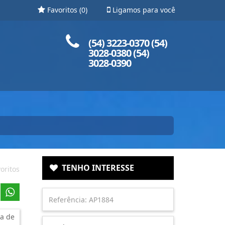
Favoritos (
0
)
Ligamos para você
Ligue para nós!
(54) 3223-0370 (54)
3028-0380 (54)
3028-0390
TENHO INTERESSE
oritos
a de