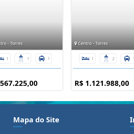
ro - Torres
Centro - Torres
1
1
1
1
2
 567.225,00
R$ 1.121.988,00
Mapa do Site
I