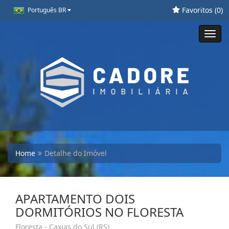
Favoritos (
0
)
Português BR
Toggl
navig
Home
Detalhe do Imóvel
APARTAMENTO DOIS
DORMITÓRIOS NO FLORESTA
Floresta - Caxias do Sul (RS)