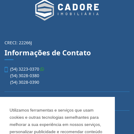
CRECI: 22266J
Informações de Contato
(54) 3223-0370
(54) 3028-0380
(54) 3028-0390
vendas@imobiliariacadore.com.br
Utilizamos ferramentas e serviços que usam
cookies e outras tecnologias semelhantes para
Imobiliária Cadore
melhorar a sua experiência em nossos serviços,
Rua Os Dezoito do Forte, 1622, Centro
personalizar publicidade e recomendar conteúdo
Caxias do Sul - Rio Grande do Sul