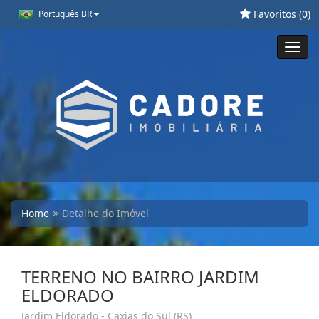
Favoritos (
0
)
Português BR
Toggl
navig
Home
Detalhe do Imóvel
TERRENO NO BAIRRO JARDIM
ELDORADO
Jardim Eldorado - Caxias do Sul (RS)