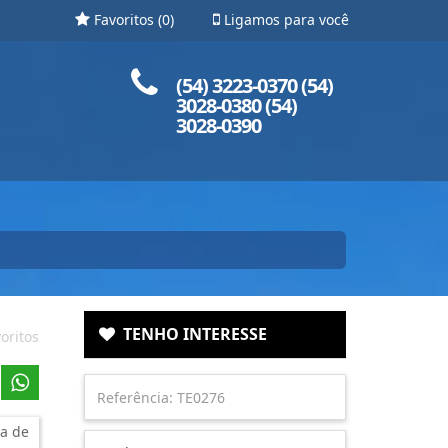
Favoritos (
0
)
Ligamos para você
Ligue para nós!
(54) 3223-0370 (54)
3028-0380 (54)
3028-0390
TENHO INTERESSE
oritos
a de