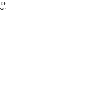
s de
lver