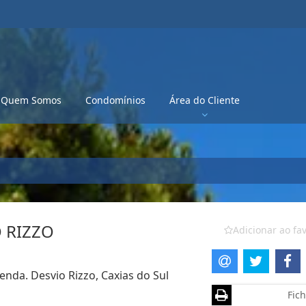
Quem Somos
Condomínios
Área do Cliente
 RIZZO
Adicionar ao fav
enda. Desvio Rizzo, Caxias do Sul
Fich