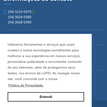
(54) 3223-0370
(54) 3028-0380
(54) 3028-0390
vendas@imobiliariacadore.com.br
Utilizamos ferramentas e serviços que usam
cookies e outras tecnologias semelhantes para
Imobiliária Cadore
melhorar a sua experiência em nossos serviços,
Rua Os Dezoito do Forte, 1622, Centro
personalizar publicidade e recomendar conteúdo
Caxias do Sul - Rio Grande do Sul
de seu interesse, além de protegermos seus
dados, nos termos da LGPD. Ao navegar nesse
Horário de Atendimento
site, você concorda com a nossa
De segunda a sexta-feira
Política de Privacidade.
Das 08:30 às 12:00 e das 13:30 às 18:00
Entendi