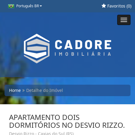
Favoritos (
0
)
Português BR
Toggl
navig
Home
Detalhe do Imóvel
APARTAMENTO DOIS
DORMITÓRIOS NO DESVIO RIZZO.
Desvio Rizzo - Caxias do Sul (RS)