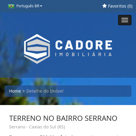
Favoritos (
0
)
Português BR
Toggl
navig
Home
Detalhe do Imóvel
TERRENO NO BAIRRO SERRANO
Serrano - Caxias do Sul (RS)