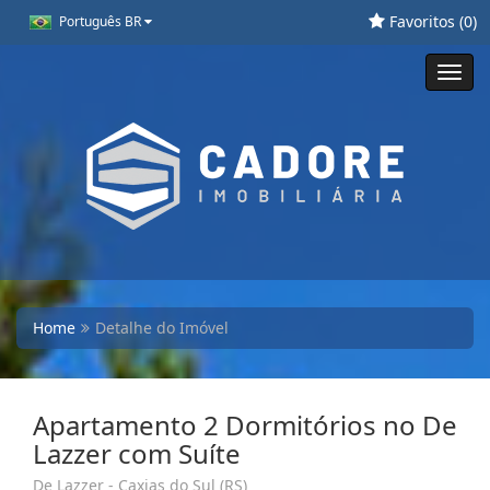
Favoritos (
0
)
Português BR
Toggl
navig
Home
Detalhe do Imóvel
Apartamento 2 Dormitórios no De
Lazzer com Suíte
De Lazzer - Caxias do Sul (RS)