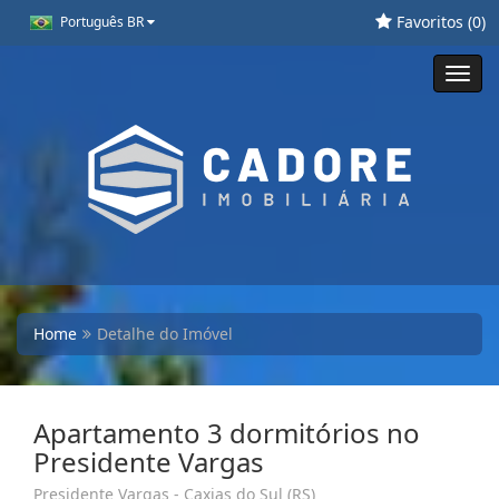
Favoritos (
0
)
Português BR
Toggl
navig
Home
Detalhe do Imóvel
Apartamento 3 dormitórios no
Presidente Vargas
Presidente Vargas - Caxias do Sul (RS)