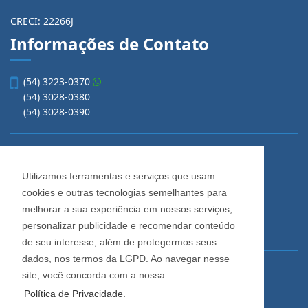
CRECI: 22266J
Informações de Contato
(54) 3223-0370
(54) 3028-0380
(54) 3028-0390
vendas@imobiliariacadore.com.br
Utilizamos ferramentas e serviços que usam
cookies e outras tecnologias semelhantes para
Imobiliária Cadore
melhorar a sua experiência em nossos serviços,
Rua Os Dezoito do Forte, 1622, Centro
personalizar publicidade e recomendar conteúdo
Caxias do Sul - Rio Grande do Sul
de seu interesse, além de protegermos seus
dados, nos termos da LGPD. Ao navegar nesse
Horário de Atendimento
site, você concorda com a nossa
De segunda a sexta-feira
Política de Privacidade.
Das 08:30 às 12:00 e das 13:30 às 18:00