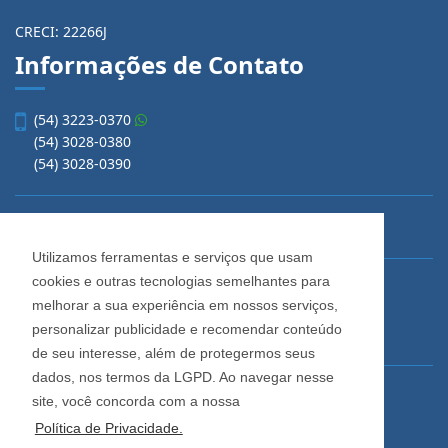
CRECI: 22266J
Informações de Contato
(54) 3223-0370
(54) 3028-0380
(54) 3028-0390
vendas@imobiliariacadore.com.br
Utilizamos ferramentas e serviços que usam
cookies e outras tecnologias semelhantes para
Imobiliária Cadore
melhorar a sua experiência em nossos serviços,
Rua Os Dezoito do Forte, 1622, Centro
personalizar publicidade e recomendar conteúdo
Caxias do Sul - Rio Grande do Sul
de seu interesse, além de protegermos seus
dados, nos termos da LGPD. Ao navegar nesse
Horário de Atendimento
site, você concorda com a nossa
De segunda a sexta-feira
Política de Privacidade.
Das 08:30 às 12:00 e das 13:30 às 18:00