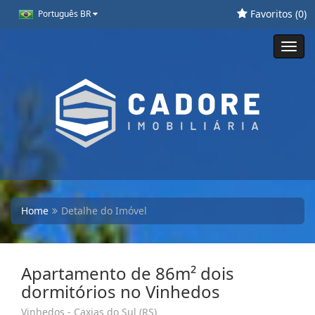
Favoritos (
0
)
Português BR
Toggl
navig
Home
Detalhe do Imóvel
Apartamento de 86m² dois
dormitórios no Vinhedos
Vinhedos - Caxias do Sul (RS)