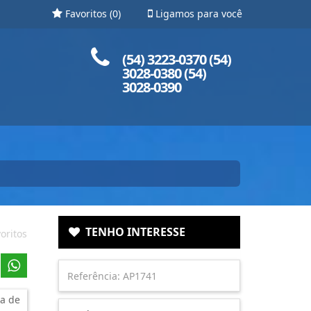
Favoritos (
0
)
Ligamos para você
Ligue para nós!
(54) 3223-0370 (54)
3028-0380 (54)
3028-0390
TENHO INTERESSE
oritos
a de