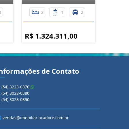
2
2
1
2
R$ 1.324.311,00
nformações de Contato
(54) 3223-0370
(54) 3028-0380
(54) 3028-0390
vendas@imobiliariacadore.com.br