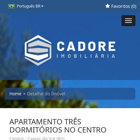
Favoritos (
0
)
Português BR
Toggl
navig
Home
Detalhe do Imóvel
APARTAMENTO TRÊS
DORMITÓRIOS NO CENTRO
Centro - Caxias do Sul (RS)