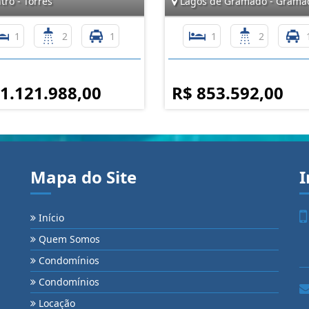
ro - Torres
Lagos de Gramado - Grama
1
2
1
1
2
 1.121.988,00
R$ 853.592,00
Mapa do Site
I
Início
Quem Somos
Condomínios
Condomínios
Locação