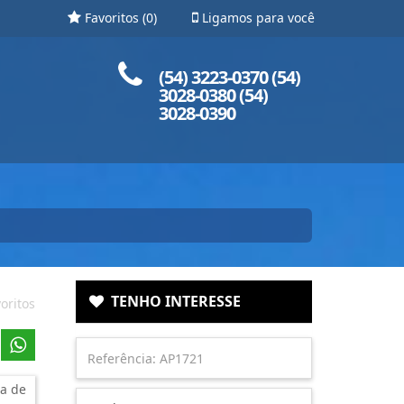
Favoritos (
0
)
Ligamos para você
Ligue para nós!
(54) 3223-0370 (54)
3028-0380 (54)
3028-0390
TENHO INTERESSE
oritos
a de