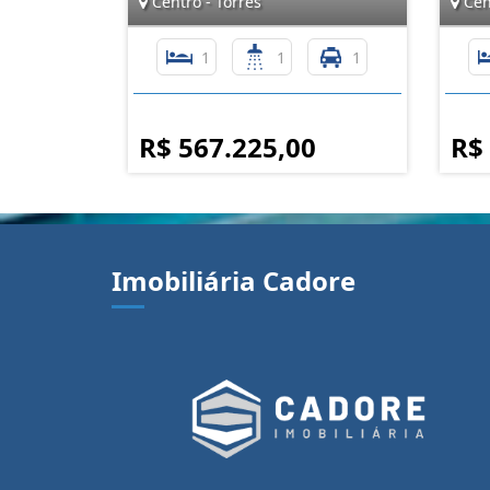
Centro - Torres
Cent
1
1
1
R$ 567.225,00
R$
Imobiliária Cadore