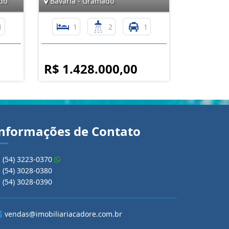
do
Bavária - Gramado
1
1
2
1
R$ 1.428.000,00
nformações de Contato
(54) 3223-0370
(54) 3028-0380
(54) 3028-0390
vendas@imobiliariacadore.com.br