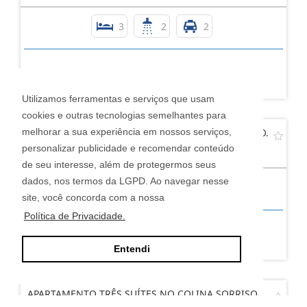
3
2
2
R$ 785.000,00
Utilizamos ferramentas e serviços que usam
cookies e outras tecnologias semelhantes para
melhorar a sua experiência em nossos serviços,
APARTAMENTO TRÊS DORMITÓRIOS NO EXPOSIÇÃO.
personalizar publicidade e recomendar conteúdo
Exposição - Caxias do Sul
de seu interesse, além de protegermos seus
dados, nos termos da LGPD. Ao navegar nesse
3
2
1
site, você concorda com a nossa
Política de Privacidade.
Consultar
Entendi
APARTAMENTO TRÊS SUÍTES NO COLINA SORRISO