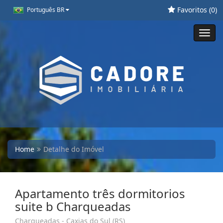
Favoritos (
0
)
Português BR
Toggl
navig
Home
Detalhe do Imóvel
Apartamento três dormitorios
suite b Charqueadas
Charqueadas - Caxias do Sul (RS)